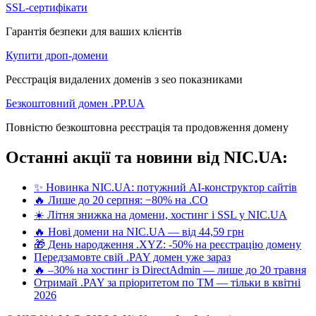
SSL-сертифікати
Гарантія безпеки для ваших клієнтів
Купити дроп-домени
Реєстрація видалених доменів з seo показниками
Безкоштовний домен .PP.UA
Повністю безкоштовна реєстрація та продовження домену
Останні акції та новини від NIC.UA:
✨ Новинка NIC.UA: потужний AI-конструктор сайтів
🔥 Лише до 20 серпня: −80% на .CO
☀️ Літня знижка на домени, хостинг і SSL у NIC.UA
🔥 Нові домени на NIC.UA — від 44,59 грн
🎁 День народження .XYZ: -50% на реєстрацію домену
Передзамовте свій .PAY домен уже зараз
🔥 –30% на хостинг із DirectAdmin — лише до 20 травня
Отримай .PAY за пріоритетом по ТМ — тільки в квітні
2026